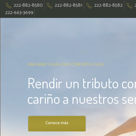
222-882-8580
222-882-8581
222-882-8582
222-663-3699
UNA MANO CÁLIDA QUE CONFORTA Y GUÍA.
Rendir un tributo co
cariño a nuestros se
Conoce más