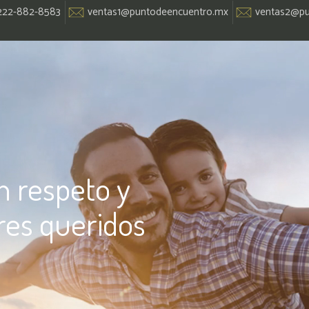
222-882-8583
ventas1@puntodeencuentro.mx
ventas2@pu
n respeto y
res queridos