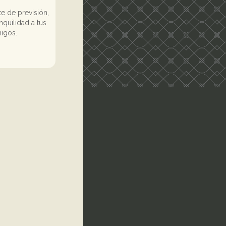
e de previsión,
nquilidad a tus
migos.