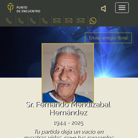
Enviar arreglo floral
Sr. Fernando Mendizabal
Hernández
1944 - 2025
Tu partida deja un vacío en
nuestras vidas, pero tus recuerdos