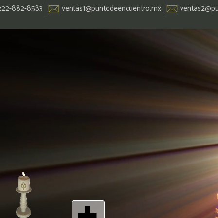
222-882-8583
ventas1@puntodeencuentro.mx
ventas2@pu