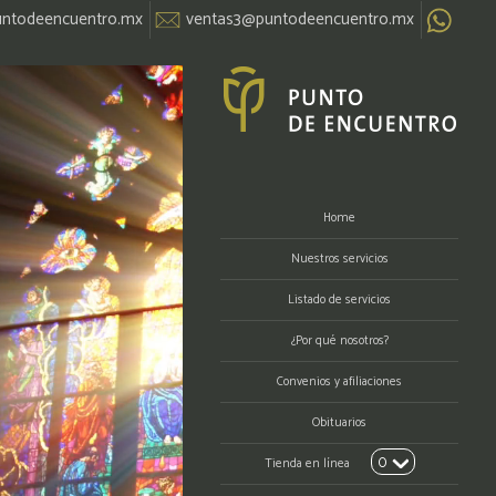
ntodeencuentro.mx
ventas3@puntodeencuentro.mx
Enviar arreglo floral
Home
Nuestros servicios
Listado de servicios
¿Por qué nosotros?
Convenios y afiliaciones
Obituarios
0
Tienda en línea