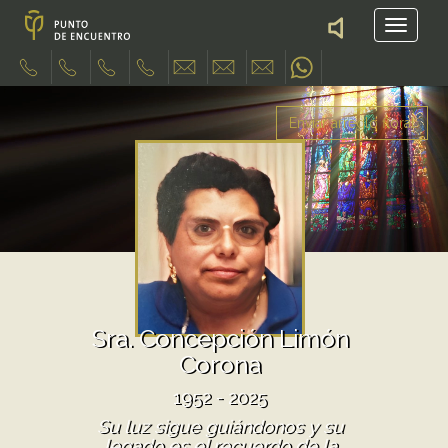
Enviar arreglo floral
Sra. Concepción Limón
Corona
1952 - 2025
Su luz sigue guiándonos y su
legado es el recuerdo de la